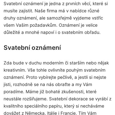
n
Svatební oznámení
je jedna z prvních věcí, které si
musíte zajistit. Naše firma má v nabídce různé
druhy oznámení, ale samozřejmě vyjdeme vstříc
všem Vašim požadavkům. Oznámení je velice
důležité a mnohé napoví i o svatebním obřadu.
Svatební oznámení
Zda bude v duchu moderním či starším nebo nějak
kreativním. Vše tohle ovlivníte pouhým svatebním
oznámení. Proto vybírejte pečlivě, a jestli si nejste
jisti, rozhodně se na nás obraťte a my Vám
poradíme. Máme již bohaté zkušenosti, které
neustále rozšiřujeme. Svatební dekorace se vyrábí z
kvalitního speciálního papíru, který si necháváme
dovážet z Německa, Itálie i Francie. Tím Vám