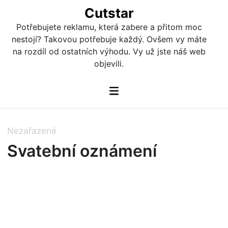
Skip
Cutstar
to
Potřebujete reklamu, která zabere a přitom moc
content
nestojí? Takovou potřebuje každý. Ovšem vy máte
na rozdíl od ostatních výhodu. Vy už jste náš web
objevili.
Main
Menu
P
Nezařazené
o
Svatební oznámení
s
t
e
d
i