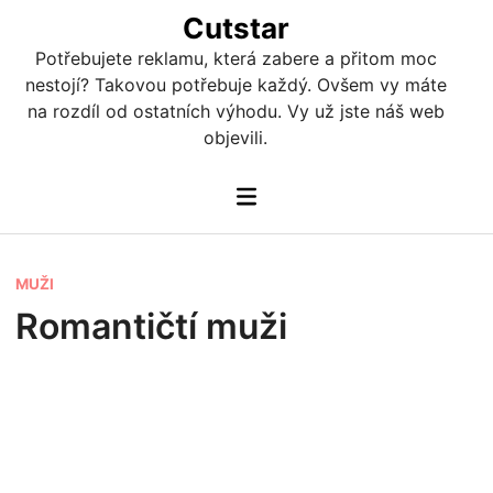
Skip
Cutstar
to
Potřebujete reklamu, která zabere a přitom moc
content
nestojí? Takovou potřebuje každý. Ovšem vy máte
na rozdíl od ostatních výhodu. Vy už jste náš web
objevili.
Main
Menu
P
MUŽI
o
Romantičtí muži
s
t
e
d
i