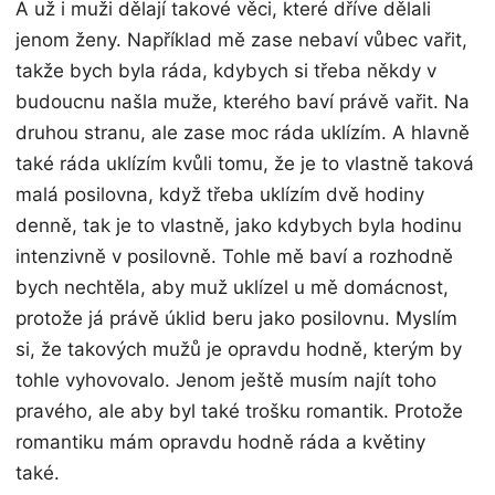
A už i muži dělají takové věci, které dříve dělali
jenom ženy. Například mě zase nebaví vůbec vařit,
takže bych byla ráda, kdybych si třeba někdy v
budoucnu našla muže, kterého baví právě vařit. Na
druhou stranu, ale zase moc ráda uklízím. A hlavně
také ráda uklízím kvůli tomu, že je to vlastně taková
malá posilovna, když třeba uklízím dvě hodiny
denně, tak je to vlastně, jako kdybych byla hodinu
intenzivně v posilovně. Tohle mě baví a rozhodně
bych nechtěla, aby muž uklízel u mě domácnost,
protože já právě úklid beru jako posilovnu. Myslím
si, že takových mužů je opravdu hodně, kterým by
tohle vyhovovalo. Jenom ještě musím najít toho
pravého, ale aby byl také trošku romantik. Protože
romantiku mám opravdu hodně ráda a květiny
také.