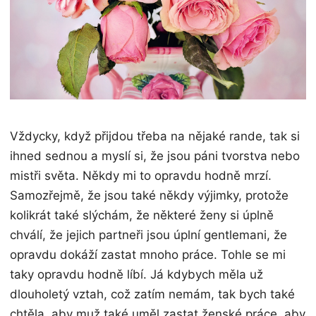
Vždycky, když přijdou třeba na nějaké rande, tak si
ihned sednou a myslí si, že jsou páni tvorstva nebo
mistři světa. Někdy mi to opravdu hodně mrzí.
Samozřejmě, že jsou také někdy výjimky, protože
kolikrát také slýchám, že některé ženy si úplně
chválí, že jejich partneři jsou úplní gentlemani, že
opravdu dokáží zastat mnoho práce. Tohle se mi
taky opravdu hodně líbí. Já kdybych měla už
dlouholetý vztah, což zatím nemám, tak bych také
chtěla, aby muž také uměl zastat ženské práce, aby