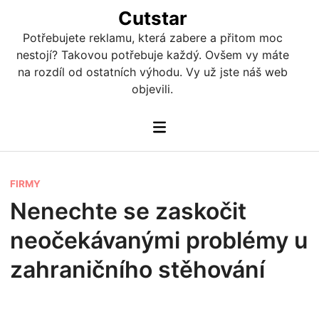
Skip
Cutstar
to
Potřebujete reklamu, která zabere a přitom moc
content
nestojí? Takovou potřebuje každý. Ovšem vy máte
na rozdíl od ostatních výhodu. Vy už jste náš web
objevili.
Main
Menu
P
FIRMY
o
Nenechte se zaskočit
s
neočekávanými problémy u
t
e
zahraničního stěhování
d
i