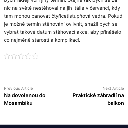
bych raději volil jiný termín. Stejně tak bych se za
nic na světě nestěhoval na jih Itálie v červenci, kdy
tam mohou panovat čtyřicetistupňová vedra. Pokud
je možné termín stěhování ovlivnit, snažil bych se
vybrat takové datum stěhovací akce, aby přinášelo
co nejméně starostí a komplikací.
Navigace
Previous
N
Previous Article
Next Article
article:
ar
Na dovolenou do
Praktické zábradlí na
pro
Mosambiku
balkon
příspěvek