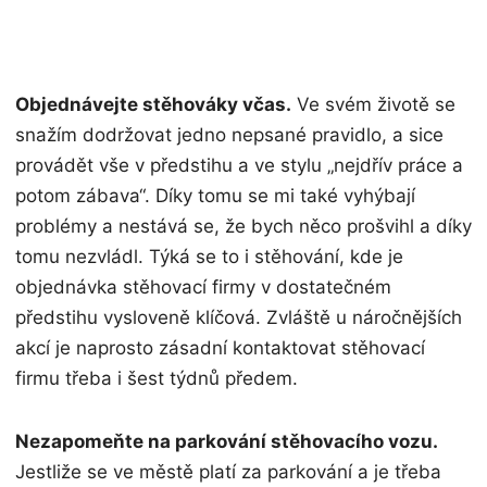
n
Objednávejte stěhováky včas.
Ve svém životě se
snažím dodržovat jedno nepsané pravidlo, a sice
provádět vše v předstihu a ve stylu „nejdřív práce a
potom zábava“. Díky tomu se mi také vyhýbají
problémy a nestává se, že bych něco prošvihl a díky
tomu nezvládl. Týká se to i stěhování, kde je
objednávka stěhovací firmy v dostatečném
předstihu vysloveně klíčová. Zvláště u náročnějších
akcí je naprosto zásadní kontaktovat stěhovací
firmu třeba i šest týdnů předem.
Nezapomeňte na parkování stěhovacího vozu.
Jestliže se ve městě platí za parkování a je třeba