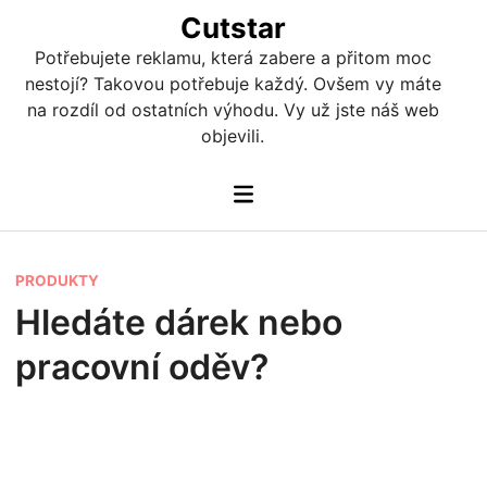
Skip
Cutstar
to
Potřebujete reklamu, která zabere a přitom moc
content
nestojí? Takovou potřebuje každý. Ovšem vy máte
na rozdíl od ostatních výhodu. Vy už jste náš web
objevili.
Main
Menu
P
PRODUKTY
o
Hledáte dárek nebo
s
pracovní oděv?
t
e
d
i