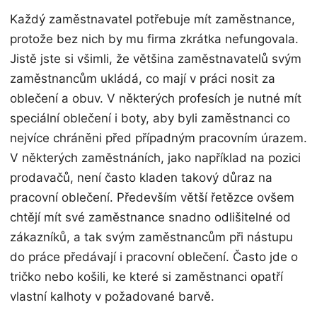
n
Každý zaměstnavatel potřebuje mít zaměstnance,
protože bez nich by mu firma zkrátka nefungovala.
Jistě jste si všimli, že většina zaměstnavatelů svým
zaměstnancům ukládá, co mají v práci nosit za
oblečení a obuv. V některých profesích je nutné mít
speciální oblečení i boty, aby byli zaměstnanci co
nejvíce chráněni před případným pracovním úrazem.
V některých zaměstnáních, jako například na pozici
prodavačů, není často kladen takový důraz na
pracovní oblečení. Především větší řetězce ovšem
chtějí mít své zaměstnance snadno odlišitelné od
zákazníků, a tak svým zaměstnancům při nástupu
do práce předávají i pracovní oblečení. Často jde o
tričko nebo košili, ke které si zaměstnanci opatří
vlastní kalhoty v požadované barvě.