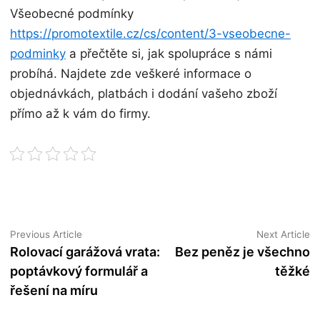
Všeobecné podmínky
https://promotextile.cz/cs/content/3-vseobecne-
podminky
a přečtěte si, jak spolupráce s námi
probíhá. Najdete zde veškeré informace o
objednávkách, platbách i dodání vašeho zboží
přímo až k vám do firmy.
Navigace
Previous
N
Previous Article
Next Article
article:
ar
Rolovací garážová vrata:
Bez peněz je všechno
pro
poptávkový formulář a
těžké
příspěvek
řešení na míru